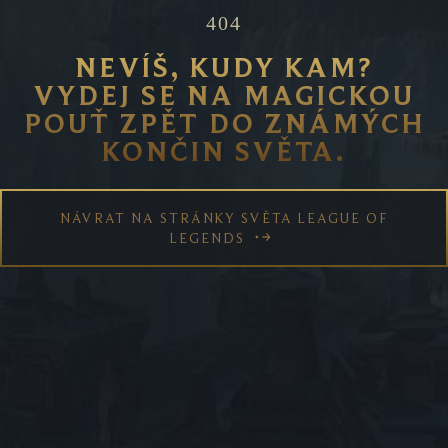
404
O LEAGUE OF LEGENDS
NEVÍŠ, KUDY KAM?
CO MŮŽEME VYLEPŠIT?
VYDEJ SE NA MAGICKOU
POUŤ ZPĚT DO ZNÁMÝCH
STAV SERVERŮ
KONČIN SVĚTA.
PODPORA
NÁVRAT NA STRÁNKY SVĚTA LEAGUE OF
STRÁNKA PROFESIONÁLNÍCH ESPORTŮ
LEGENDS
™ & © 2026 Riot Games, Inc. Všechna práva vyhrazena.
Riot Games, League of Legends a PvP.net jsou obchodní
značky, značky služeb nebo registrované ochranné
známky Riot Games, Inc.