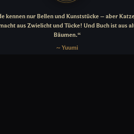
e kennen nur Bellen und Kunststücke – aber Katze
macht aus Zwielicht und Tücke! Und Buch ist aus al
Bäumen.“
~
Yuumi
uumi ist eine magische Katze aus Bandle und war einst die Vertraute einer Yo
namens Norra. Als ihr Frauchen unter mysteriösen Umständen verschwand,
zur Hüterin von Norras lebendigem Buch der Schwellen und reist nun auf d
e Portale auf seinen Seiten. Da Yuumi viel Zuneigung braucht, hält sie immer d
 Gefährten offen, die sie auf ihrer Reise begleiten kann, und beschützt sie mi
 wilder Entschlossenheit. Buch bemüht sich darum, Yuumis Aufmerksamkeit auf
lerdings gibt sich diese oft weltlichen Annehmlichkeiten wie Nickerchen und Fisc
Endes kehrt sie aber immer zur Suche nach ihrer Freundin zurück.