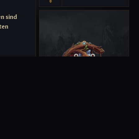
n sind
ten
rdle-Zauberin
 wurde Yuumi
er Suche nach
ie Augen nach
t leuchtenden
 ihre Mission
REGION
h hin. Letzten
BANDLE