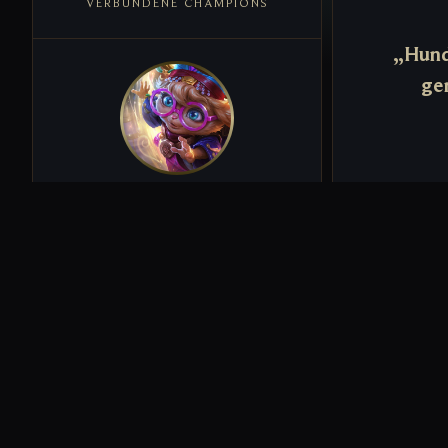
VERBUNDENE CHAMPIONS
„Hund
ge
Y
ihr durch di
freundlichen
Schilden und
zu lenken, al