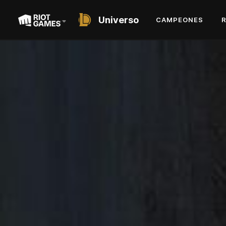
Universo
CAMPEONES
SHORT STORY
AMANECERES
GEMELOS