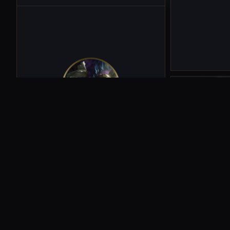
S
aparentemente
camino