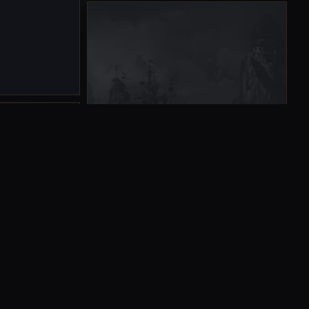
a fama tras la
 Navori, pero
tar castigos
 Sett se abrió
 peleó.