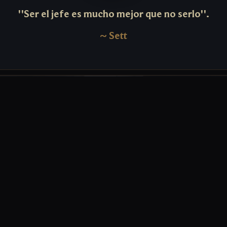
''Ser el jefe es mucho mejor que no serlo''.
~
Sett
ett, uno de los líderes del creciente inframundo criminal de Jonia, ascendió a l
guerra con Noxus. Se inició como un humilde púgil en las arenas de pelea de
pronto ganó notoriedad por su fuerza salvaje y su habilidad para sopor
 interminables. Tras ascender en las clasificaciones de los combatientes locales,
 a golpes hasta la cima y ahora es quien dirige las arenas en las que alguna vez
LEER BIOGRAFÍA