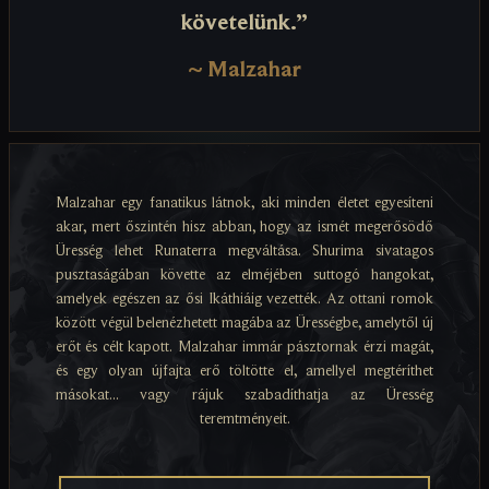
követelünk.”
~
Malzahar
Malzahar egy fanatikus látnok, aki minden életet egyesíteni
akar, mert őszintén hisz abban, hogy az ismét megerősödő
Üresség lehet Runaterra megváltása. Shurima sivatagos
pusztaságában követte az elméjében suttogó hangokat,
amelyek egészen az ősi Ikáthiáig vezették. Az ottani romok
között végül belenézhetett magába az Ürességbe, amelytől új
erőt és célt kapott. Malzahar immár pásztornak érzi magát,
és egy olyan újfajta erő töltötte el, amellyel megtéríthet
másokat... vagy rájuk szabadíthatja az Üresség
teremtményeit.