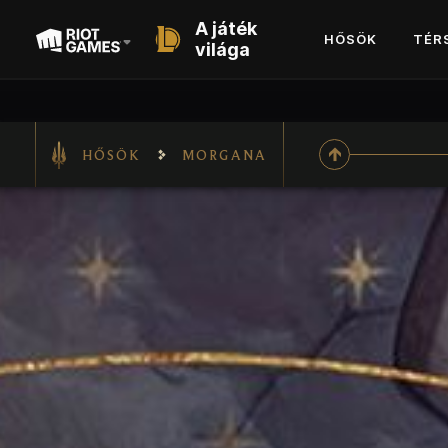
A játék
HŐSÖK
TÉR
világa
HŐSÖK
MORGANA