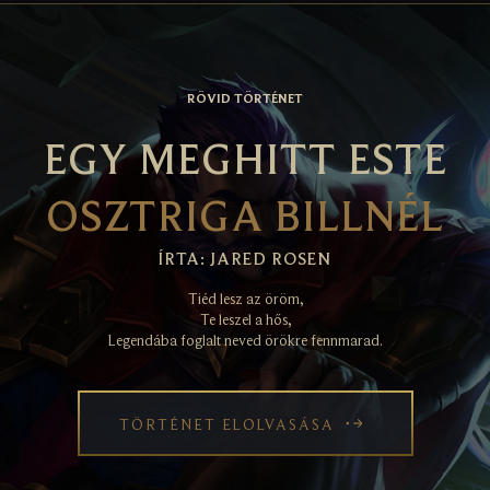
RÖVID TÖRTÉNET
EGY MEGHITT ESTE
OSZTRIGA BILLNÉL
ÍRTA: JARED ROSEN
Tiéd lesz az öröm,
Te leszel a hős,
Legendába foglalt neved örökre fennmarad.
TÖRTÉNET ELOLVASÁSA