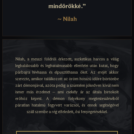
mindörökké.”
~
Nilah
Nilah, a messzi földről érkezett, aszketikus harcos a világ
leghalálosabb és leghatalmasabb ellenfelei után kutat, hogy
párbajra hívhassa és elpusztíthassa őket. Az erejét akkor
szerezte, amikor találkozott az öröm hosszú időre börtönbe
zárt démonjával, azóta pedig a szüntelen jókedven kívül nem
ismer más érzelmet – ami csekély ár az általa birtokolt
erőhöz képest. A démon folyékony megtestesüléséből
páratlan hatalmú fegyvert varázsol, és ennek segítségével
száll szembe a rég elfeledett, ősi fenyegetésekkel.