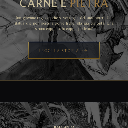
CARNE E
PIETRA
Una giovane ragazza che si vergogna dei suoi poteri. Una
statua che non riesce a porre freno alla sua curiosità. Una
strana coppia, o la coppia perfetta?
LEGGI LA STORIA
RACCONTO