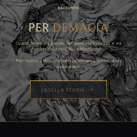
RACCONTO
PER
DEMACIA
Quanto tempo era passato dall'ultima volta che Lux si era
spinta così a nord, fino a Mezzavalle?
Non riusciva a dirlo con certezza, ma senza dubbio erano
trascorsi anni.
LEGGI LA STORIA