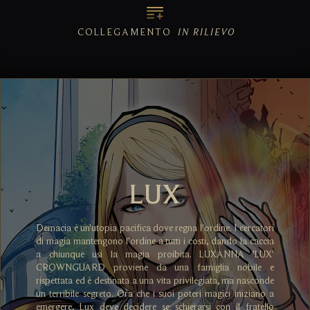
COLLEGAMENTO
IN RILIEVO
LUX
Demacia è un'utopia pacifica dove regna l'ordine. I cercatori
di magia mantengono l'ordine a tutti i costi, dando la caccia
a chiunque usi la magia proibita. LUXANNA 'LUX'
CROWNGUARD proviene da una famiglia nobile e
rispettata ed è destinata a una vita privilegiata, ma nasconde
un terribile segreto. Ora che i suoi poteri magici iniziano a
emergere, Lux deve decidere se schierarsi con il fratello