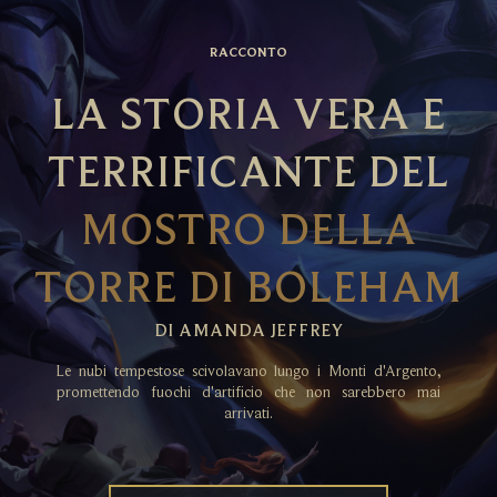
RACCONTO
LA STORIA VERA E
TERRIFICANTE DEL
MOSTRO DELLA
TORRE DI BOLEHAM
DI AMANDA JEFFREY
Le nubi tempestose scivolavano lungo i Monti d'Argento,
promettendo fuochi d'artificio che non sarebbero mai
arrivati.