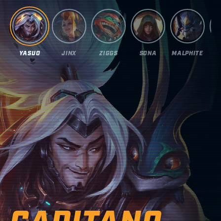
YASUO
JINX
ZIGGS
SONA
MALPHITE