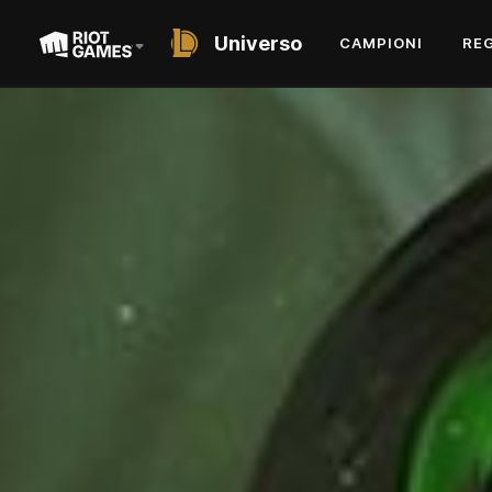
Universo
CAMPIONI
RE
SHORT STORY
WARWICK
LA FURIA SCATENATA DI ZAUN