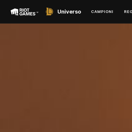
Universo
CAMPIONI
RE
SHORT STORY
L'UOMO DALL'OMBRA
CHE RIDEVA
DI JARED ROSEN