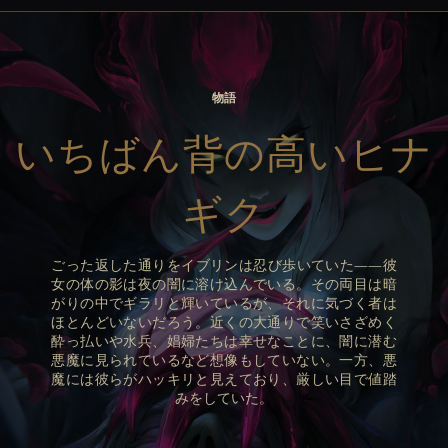
物語
いちばん背の高いヒナ
ギク
ごった返した通りをイブリンは忍び歩いていた――彼
女の体の影は夜の闇に溶け込んでいる。その両目は暗
がりの中でギラリと輝いているが、それに気づく者は
ほとんどいないだろう。近くの大通りで笑いさざめく
酔っ払いや水兵、娼婦たちは幸せなことに、闇に潜む
悪魔に見られているなど想像もしていない。一方、悪
魔には彼らがハッキリと見えており、厳しい目で値踏
みをしていた。