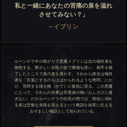
私と一緒にあなたの苦痛の泉を溢れ
させてみない？」
~
イブリン
ルーンテラ中の暗がりで悪魔イブリンは次の犠牲者を
物色する。艶かしい女性の姿で獲物を誘い、相手を魅
了したところで真の姿を露わす。それから彼女は犠牲
者を「言葉にするのもはばかられるような拷問」にか
け、苦悶する様を糧（かて）に愉悦に浸る。この悪魔
にとって、それらの色事は罪悪感の無いおふざけに過
ぎない。だがルーンテラの住民の間では、情欲に溺れ
る者は悲惨な末路を迎えるという教訓を如実に伝える
おぞましい物語として知られている。