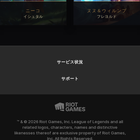
ニーコ
ヌヌ＆ウィルンプ
イシュタル
フレヨルド
見る
見る
サービス状況
サポート
™ & © 2026 Riot Games, Inc. League of Legends and all
related logos, characters, names and distinctive
likenesses thereof are exclusive property of Riot Games,
Inc. All Rights Reserved.