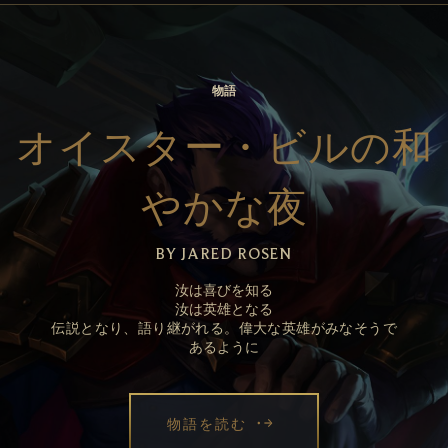
物語
オイスター・ビルの和
やかな夜
BY JARED ROSEN
汝は喜びを知る
汝は英雄となる
伝説となり、語り継がれる。偉大な英雄がみなそうで
あるように
物語を読む