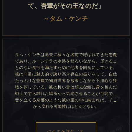
て、吾輩がその王なのだ」
~
タム・ケンチ
タム・ケンチは過去に様々な名前で呼ばれてきた悪魔
であり、ルーンテラの水路を移ろいながら、尽きるこ
とのない食欲を満たすために他者を餌食にしている。
彼は非常に魅力的で誇り高き存在の振りをして、自信
たっぷりな態度で物質世界を放浪しながら不用心な獲
物を探している。彼の長い舌は頑丈な鎧に身を包んだ
戦士ですら離れた場所から気絶させることが可能で、
音を立てる奈落のような彼の腹の中に納まれば、そこ
から戻れる可能性はほとんどない。
バイオを読む