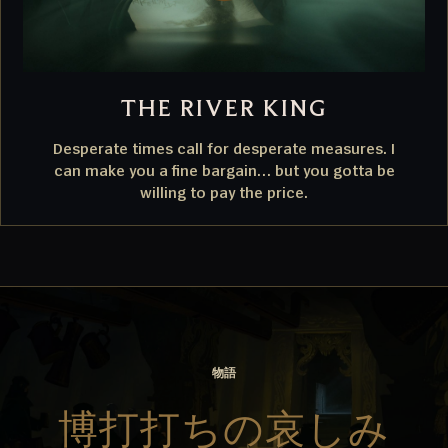
THE RIVER KING
Desperate times call for desperate measures. I
can make you a fine bargain… but you gotta be
willing to pay the price.
物語
博打打ちの哀しみ