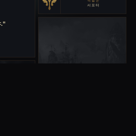
역할군
서포터
."
의 액시옴을
신의 할머니가
을 되찾으려고
탈에 들어가기
로.