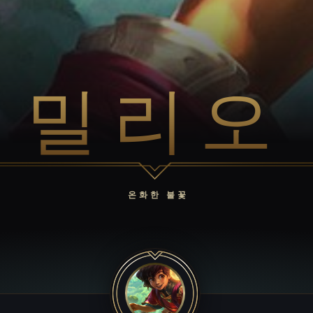
밀리오
온화한 불꽃