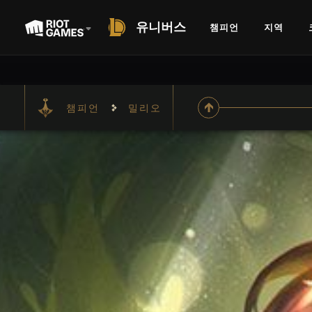
유니버스
챔피언
지역
챔피언
밀리오