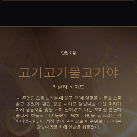
자세히 보기
단편소설
고기고기물고기야
라일라 하이드
'내 주인인 요들 노라는 내 친구 '책'에 얼굴을 파묻고 코를
골고 있었어. 열린 창문 사이로 달빛나방 수십 마리가
마치 풍등처럼 빛을 내며 들어왔고, 나는 꼬리를 흔들며
즐겁게 하늘로 뛰어올랐지. 딱히 나방을 잡으려는 건
아니었지만, 난 점점 높이 뛰어오르며 주위로 떠다니는
달빛나방을 향해 앞발을 휘둘렀어.'