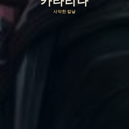
카타리나
사악한 칼날