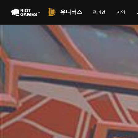
유니버스
챔피언
지역
SHORT STORY
전석 매진
대니얼 코츠