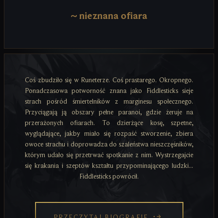
~
nieznana ofiara
Coś zbudziło się w Runeterze. Coś prastarego. Okropnego.
Ponadczasowa potworność znana jako Fiddlesticks sieje
strach pośród śmiertelników z marginesu społecznego.
Przyciągają ją obszary pełne paranoi, gdzie żeruje na
przerażonych ofiarach. To dzierżące kosę, szpetne,
wyglądające, jakby miało się rozpaść stworzenie, zbiera
owoce strachu i doprowadza do szaleństwa nieszczęśników,
którym udało się przetrwać spotkanie z nim. Wystrzegajcie
się krakania i szeptów kształtu przypominającego ludzki...
Fiddlesticks powrócił.
PRZECZYTAJ BIOGRAFIĘ