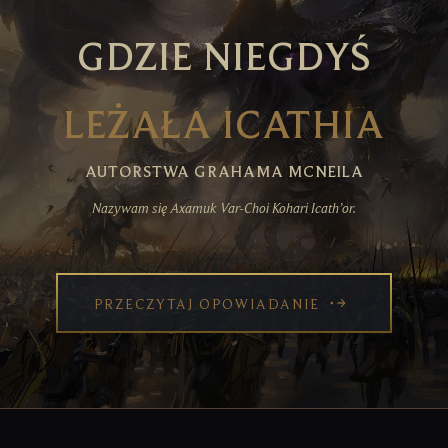
GDZIE NIEGDYŚ
LEŻAŁA ICATHIA
AUTORSTWA GRAHAMA MCNEILA
Nazywam się Axamuk Var-Choi Kohari Icath’or.
PRZECZYTAJ OPOWIADANIE