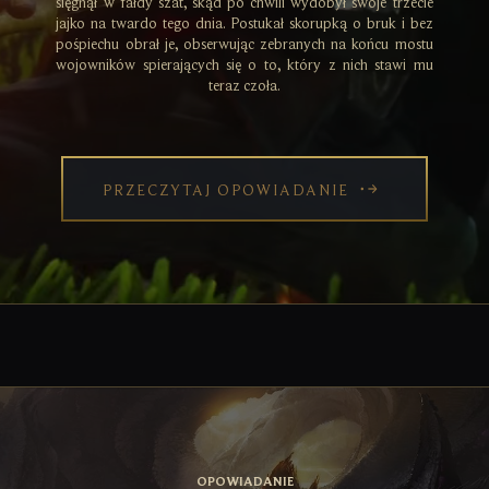
sięgnął w fałdy szat, skąd po chwili wydobył swoje trzecie
jajko na twardo tego dnia. Postukał skorupką o bruk i bez
pośpiechu obrał je, obserwując zebranych na końcu mostu
wojowników spierających się o to, który z nich stawi mu
teraz czoła.
PRZECZYTAJ OPOWIADANIE
OPOWIADANIE