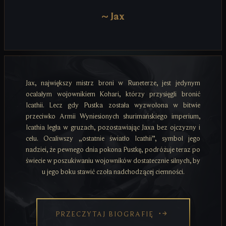
~
Jax
Jax, największy mistrz broni w Runeterze, jest jedynym
ocalałym wojownikiem Kohari, którzy przysięgli bronić
Icathii. Lecz gdy Pustka została wyzwolona w bitwie
przeciwko Armii Wyniesionych shurimańskiego imperium,
Icathia legła w gruzach, pozostawiając Jaxa bez ojczyzny i
celu. Ocaliwszy „ostatnie światło Icathii”, symbol jego
nadziei, że pewnego dnia pokona Pustkę, podróżuje teraz po
świecie w poszukiwaniu wojowników dostatecznie silnych, by
u jego boku stawić czoła nadchodzącej ciemności.
PRZECZYTAJ BIOGRAFIĘ