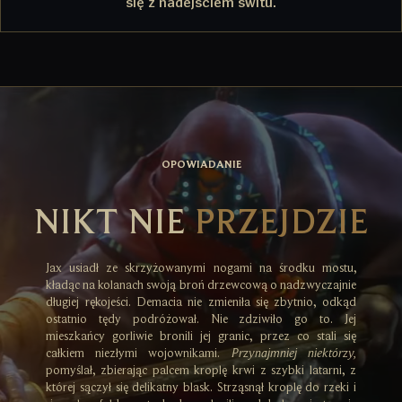
się z nadejściem świtu.
OPOWIADANIE
NIKT NIE
PRZEJDZIE
Jax usiadł ze skrzyżowanymi nogami na środku mostu,
kładąc na kolanach swoją broń drzewcową o nadzwyczajnie
długiej rękojeści. Demacia nie zmieniła się zbytnio, odkąd
ostatnio tędy podróżował. Nie zdziwiło go to. Jej
mieszkańcy gorliwie bronili jej granic, przez co stali się
całkiem niezłymi wojownikami.
Przynajmniej niektórzy,
pomyślał, zbierając palcem kroplę krwi z szybki latarni, z
której sączył się delikatny blask. Strząsnął kroplę do rzeki i