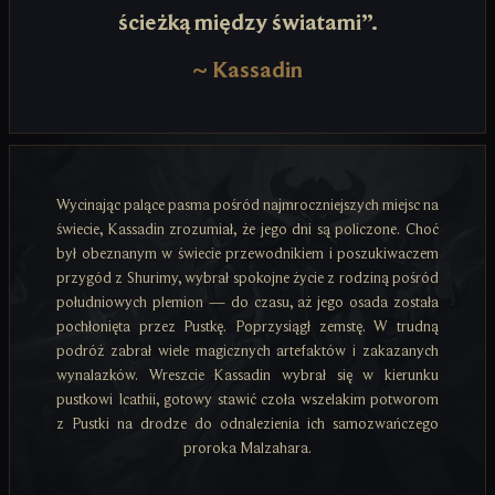
ścieżką między światami”.
~
Kassadin
Wycinając palące pasma pośród najmroczniejszych miejsc na
świecie, Kassadin zrozumiał, że jego dni są policzone. Choć
był obeznanym w świecie przewodnikiem i poszukiwaczem
przygód z Shurimy, wybrał spokojne życie z rodziną pośród
południowych plemion — do czasu, aż jego osada została
pochłonięta przez Pustkę. Poprzysiągł zemstę. W trudną
podróż zabrał wiele magicznych artefaktów i zakazanych
wynalazków. Wreszcie Kassadin wybrał się w kierunku
pustkowi Icathii, gotowy stawić czoła wszelakim potworom
z Pustki na drodze do odnalezienia ich samozwańczego
proroka Malzahara.