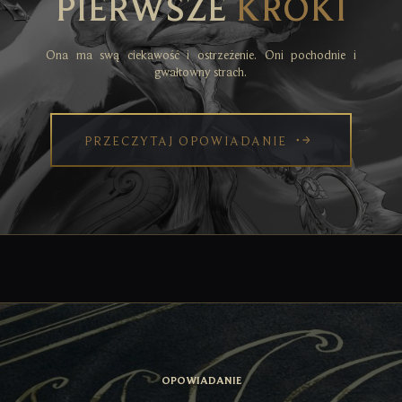
PIERWSZE
KROKI
Ona ma swą ciekawość i ostrzeżenie. Oni pochodnie i
gwałtowny strach.
PRZECZYTAJ OPOWIADANIE
OPOWIADANIE