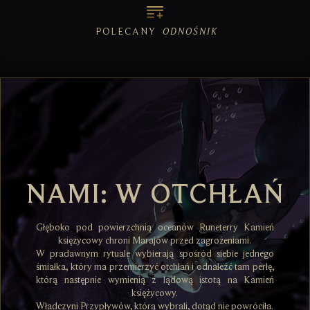
POLECANY
ODNOŚNIK
NAMI: W OTCHŁAŃ
Głęboko pod powierzchnią oceanów Runeterry Kamień
księżycowy chroni Marajów przed zagrożeniami.
W pradawnym rytuale wybierają spośród siebie jednego
śmiałka, który ma przemierzyć otchłań i odnaleźć tam perłę,
którą następnie wymienią z lądową istotą na Kamień
księżycowy.
Władczyni Przypływów, którą wybrali, dotąd nie powróciła.