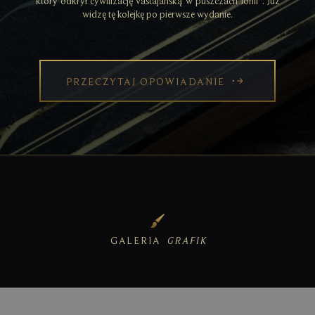
który odkrył cywilizację vastajańską w puszczach Ionii”. Już
widzę tę kolejkę po pierwsze wydanie.
PRZECZYTAJ OPOWIADANIE
GALERIA
GRAFIK