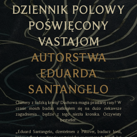
DZIENNIK POLOWY
POŚWIĘCONY
VASTAJOM
AUTORSTWA
EDUARDA
SANTANGELO
Chimery z ludzką krwią? Duchowa magia prastarej rasy? W
czasie moich badań natknąłem się na dużo ciekawsze
zagadnienia... będzie z tego niezła kronika. Oczywisty
bestseller.
„Eduard Santangelo, dżentelmen z Piltover, badacz Ionii,