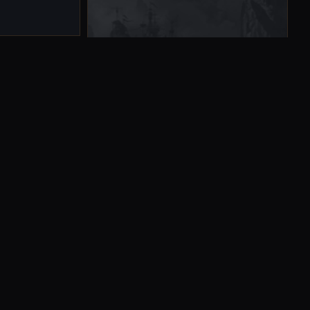
niczego poza
ziesięcioleci
dowała swoją
ońca. Działaj
 stronę.
REGION
ZAUN