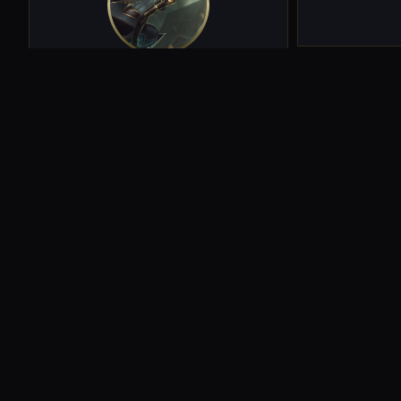
R
potęgę dzięk
przeciw