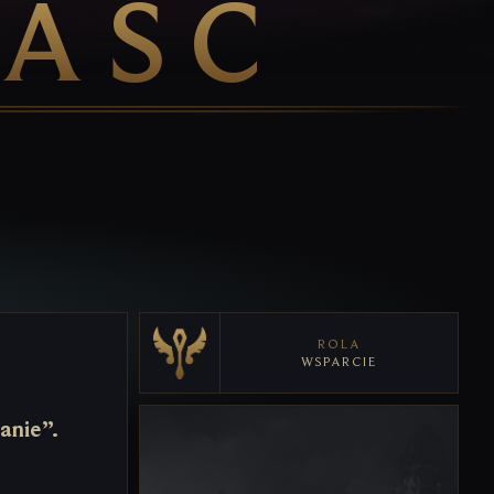
LASC
ROLA
WSPARCIE
anie”.