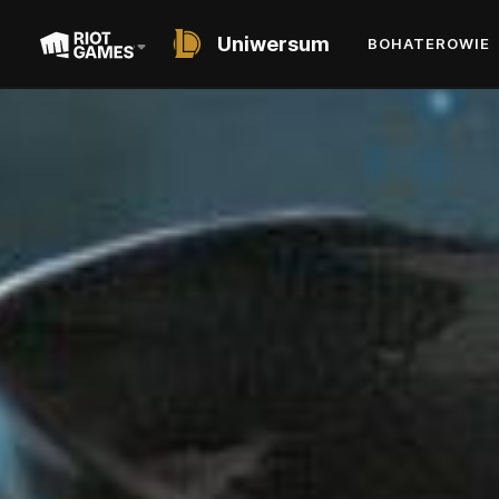
Uniwersum
BOHATEROWIE
SHORT STORY
TAHM KENCH
RZECZNY KRÓL