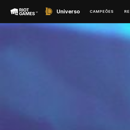
Universo
CAMPEÕES
RE
SHORT STORY
EMISSÁRIO DA
TEMPESTADE
POR ANTHONY REYNOLDS E RAYLA HEIDE