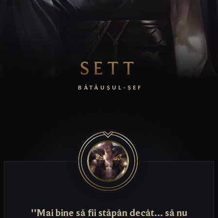
SETT
BĂTĂUȘUL-ȘEF
''Mai bine să fii stăpân decât... să nu