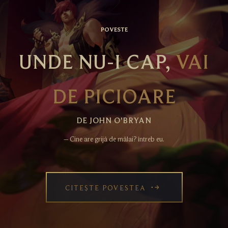
POVESTE
UNDE NU-I CAP,
VAI
DE PICIOARE
DE JOHN O'BRYAN
– Cine are grijă de mălai? întreb eu.
CITEȘTE POVESTEA