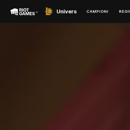
Univers
CAMPIONI
REGI
SHORT STORY
PETRECEREA
STELUȚELOR
DE ARIEL LAWRENCE