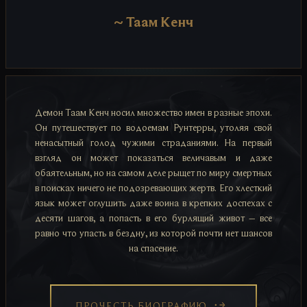
~
Таам Кенч
Демон Таам Кенч носил множество имен в разные эпохи.
Он путешествует по водоемам Рунтерры, утоляя свой
ненасытный голод чужими страданиями. На первый
взгляд он может показаться величавым и даже
обаятельным, но на самом деле рыщет по миру смертных
в поисках ничего не подозревающих жертв. Его хлесткий
язык может оглушить даже воина в крепких доспехах с
десяти шагов, а попасть в его бурлящий живот – все
равно что упасть в бездну, из которой почти нет шансов
на спасение.
ПРОЧЕСТЬ БИОГРАФИЮ