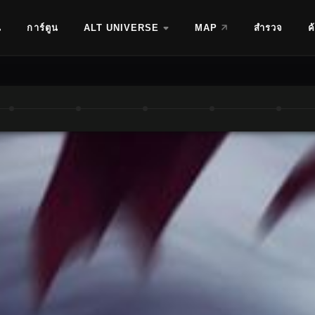
น
การ์ตูน
ALT UNIVERSE
MAP
สำรวจ
ค