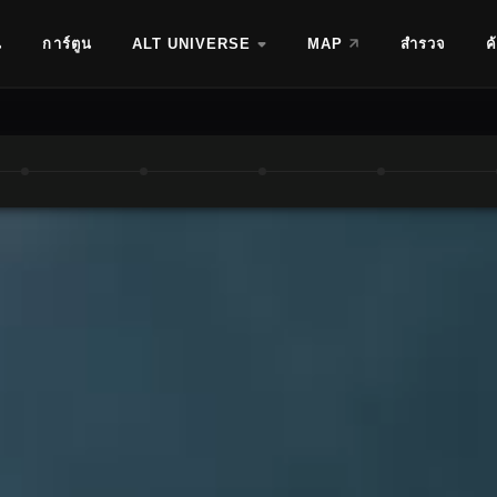
น
การ์ตูน
ALT UNIVERSE
MAP
สำรวจ
ค