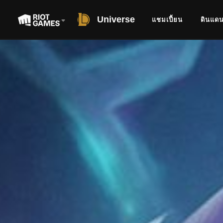
Universe
แชมเปี้ยน
ดินแด
SHORT STORY
เว็กซ์
ผู้มืดหม่น