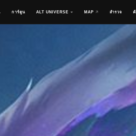
น
การ์ตูน
ALT UNIVERSE
MAP
สำรวจ
ค