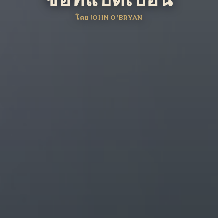
โดย JOHN O’BRYAN