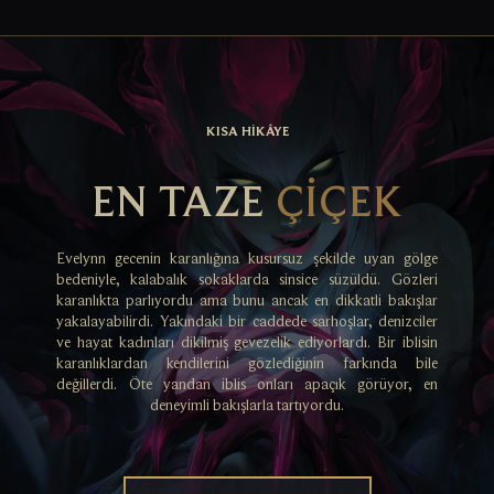
KISA HİKÂYE
EN TAZE
ÇIÇEK
Evelynn gecenin karanlığına kusursuz şekilde uyan gölge
bedeniyle, kalabalık sokaklarda sinsice süzüldü. Gözleri
karanlıkta parlıyordu ama bunu ancak en dikkatli bakışlar
yakalayabilirdi. Yakındaki bir caddede sarhoşlar, denizciler
ve hayat kadınları dikilmiş gevezelik ediyorlardı. Bir iblisin
karanlıklardan kendilerini gözlediğinin farkında bile
değillerdi. Öte yandan iblis onları apaçık görüyor, en
deneyimli bakışlarla tartıyordu.