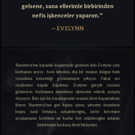
gelsene, sana ellerimle birbirinden
nefis işkenceler yaparım.”
~
EVELYNN
Runeterra'nın karanlık köşelerinde gizlenen iblis Evelynn yeni
kurbanını arıyor. Avını kendine, dişi bir insanın dolgun hatlı
vücuduna benzettiği görünümüyle çekiyor. Fakat avı
cazibesine kapılır kapılmaz Evelynn gerçek yüzünü
gösteriyor. Kurbanına anlatılmaz işkenceler ederek acısıyla
doyuyor. İblis için bu karşılaşmalar masum birer kaçamaktan
ibaret. Runeterra'nın geri kalanı içinse, şehvetin insanların
başını nasıl belalara sokabileceğini, birini körcesine
arzulamanın bedelinin ne kadar feci olabileceğini anlatan
birbirinden korkunç ibret hikâyeleri.