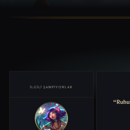
İLGILI ŞAMPIYONLAR
“Ruhum