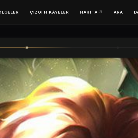
ÖLGELER
ÇIZGI HIKÂYELER
HARITA
ARA
D