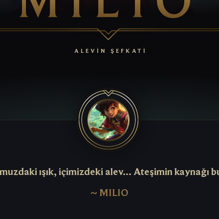
ALEVİN ŞEFKATİ
uzdaki ışık, içimizdeki alev... Ateşimin kaynağı bu
~
MILIO