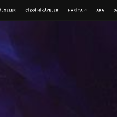
ÖLGELER
ÇIZGI HIKÂYELER
HARITA
ARA
D