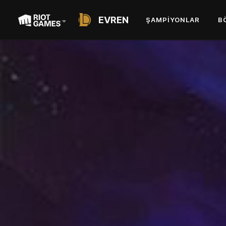
EVREN
ŞAMPIYONLAR
B
SHORT STORY
ELÇININ ZIYAFETI
YAZAR: JARED ROSEN