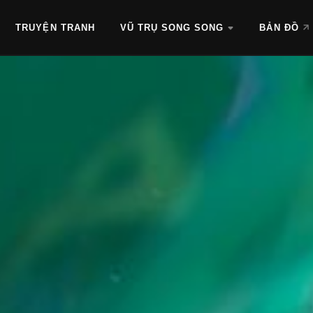
TRUYỆN TRANH
VŨ TRỤ SONG SONG
BẢN ĐỒ