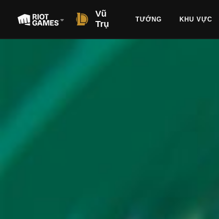
Vũ
TƯỚNG
KHU VỰC
Trụ
SHORT STORY
THE AXIOMATA
BY DANIEL COUTS