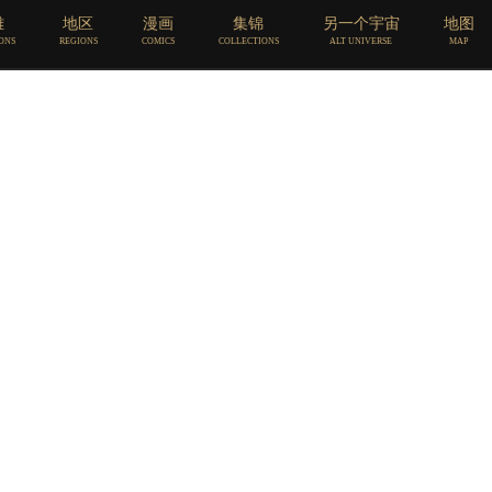
雄
地区
漫画
集锦
另一个宇宙
地图
第一话：阿卡丽
ONS
REGIONS
COMICS
COLLECTIONS
ALT UNIVERSE
MAP