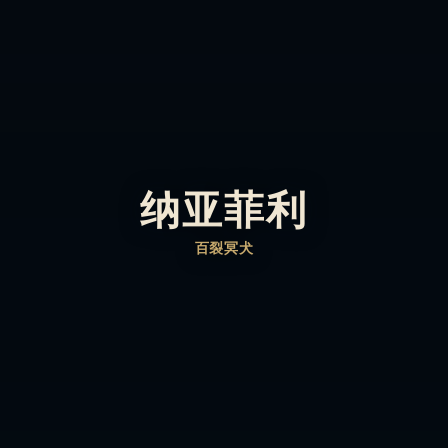
纳亚菲利
百裂冥犬