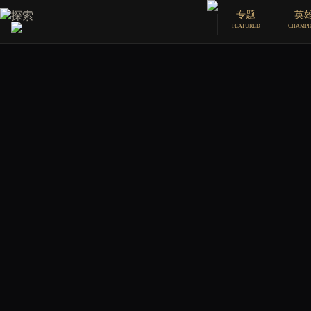
探索
专题
英
FEATURED
CHAMPI
SHORT STORY
声
作者：JARED ROSEN