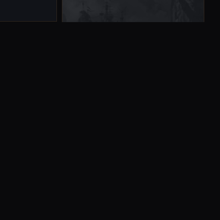
持正義的復仇
的目光，在對
死亡的傳說武
別當個欠扁的
相關區域
蘇瑞瑪