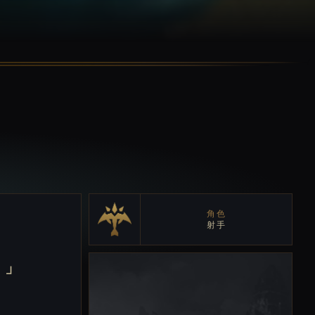
角色
射手
。」