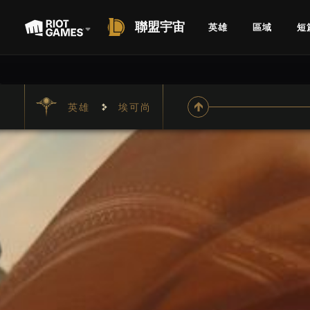
聯盟宇宙
英雄
區域
短
英雄
埃可尚