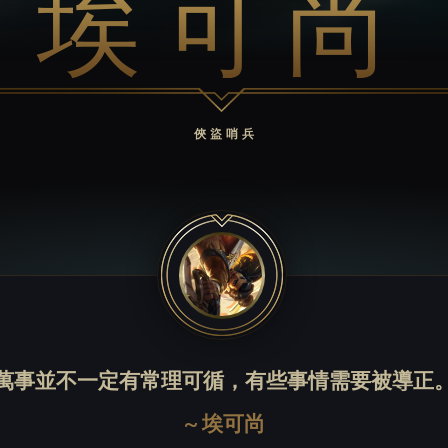
埃可尚
俠盜哨兵
萬事並不一定有常理可循，有些事情需要被導正
~
埃可尚