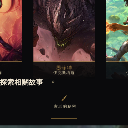
墨菲特
爾
伊克斯塔爾
探索相關故事
古老的秘密