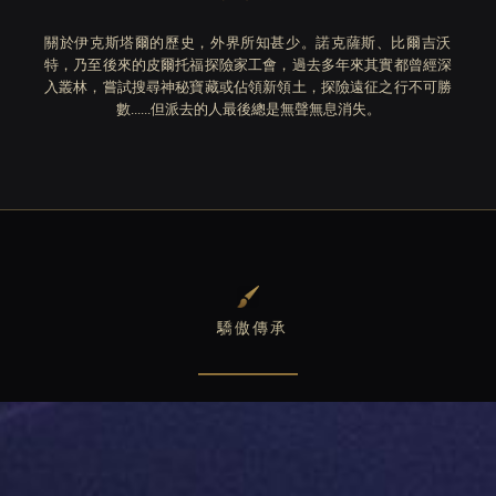
關於伊克斯塔爾的歷史，外界所知甚少。諾克薩斯、比爾吉沃
特，乃至後來的皮爾托福探險家工會，過去多年來其實都曾經深
入叢林，嘗試搜尋神秘寶藏或佔領新領土，探險遠征之行不可勝
數......但派去的人最後總是無聲無息消失。
驕傲傳承