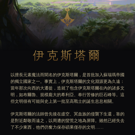
伊克斯塔爾
以擅長元素魔法而聞名的伊克斯塔爾，是首批加入蘇瑞瑪帝國
的獨立國家之一。事實上，伊克斯塔爾的文化淵源更為久遠：
當年那次向西的大遷徙，造就了包含伊克斯塔爾在內的諸多文
明，如布爾魯、規模龐大的希利亞、奉行苦修的巨石峰等。這
些文明很有可能與史上第一批至高戰士的誕生息息相關。
伊克斯塔爾的法師曾先後在虛空、冥血族的侵襲下生還，靠的
是對近鄰敬而遠之，以周遭的蠻荒之地為屏障。雖然已經失去
了不少東西，他們仍奮力保存碩果僅存的文明……