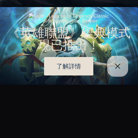
《英雄聯盟》經典模式
現已推出！
了解詳情
滾動滑鼠滾輪以開始